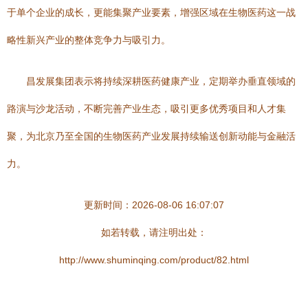
于单个企业的成长，更能集聚产业要素，增强区域在生物医药这一战
略性新兴产业的整体竞争力与吸引力。
昌发展集团表示将持续深耕医药健康产业，定期举办垂直领域的
路演与沙龙活动，不断完善产业生态，吸引更多优秀项目和人才集
聚，为北京乃至全国的生物医药产业发展持续输送创新动能与金融活
力。
更新时间：2026-08-06 16:07:07
如若转载，请注明出处：
http://www.shuminqing.com/product/82.html