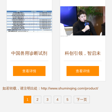
标杆
养殖
中国兽用诊断试剂
科创引领，智启未
注册路径与技术开
来——2024胡润
查看详情
查看详情
发现状全景分析
U30中国创业先锋
如若转载，请注明出处：http://www.shuminqing.com/product/
俱乐部交流活动在
1
2
3
4
5
下一页