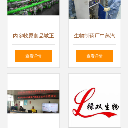
内乡牧原食品城正
生物制药厂中蒸汽
式投入运行 一期投
辅助川贝枇杷膏生
查看详情
查看详情
资5亿元，年屠宰
产的生物技术开发
加工200万头生
路径
猪，推动生物技术
开发