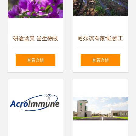
研途盆景 当生物技
哈尔滨有家“蚯蚓工
术遇上园艺，如何
厂” 日食垃圾6吨
查看详情
查看详情
构筑你的学术花园